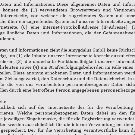
Daten und Informationen. Diese allgemeinen Daten und Infor
en können die (1) verwendeten Browsertypen und Versione
Internetseite, von welcher ein zugreifendes System auf unse
lche über ein zugreifendes System auf unserer Internetseite ang
netseite, (6) eine Internet-Protokoll-Adresse (IP-Adresse), 
ige ähnliche Daten und Informationen, die der Gefahrenabweh
dienen.
aten und Informationen zieht die Amygdalus GmbH keine Rückschl
, um (1) die Inhalte unserer Internetseite korrekt auszuliefern,
mieren, (3) die dauerhafte Funktionsfähigkeit unserer informa
hrleisten sowie (4) um Strafverfolgungsbehörden im Falle eines 
stellen. Diese anonym erhobenen Daten und Informationen we
 dem Ziel ausgewertet, den Datenschutz und die Datensicherheit
u für die von uns verarbeiteten personenbezogenen Daten sic
allen durch eine betroffene Person angegebenen personenbezoge
eite
ichkeit, sich auf der Internetseite des für die Verarbeitun
rieren. Welche personenbezogenen Daten dabei an den für
er jeweiligen Eingabemaske, die für die Registrierung verwende
n werden ausschließlich für die interne Verwendung bei dem f
espeichert. Der für die Verarbeitung Verantwortliche kann 