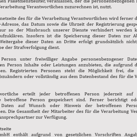
nen Paketdienstleister, veranlassen, der die personenbezogenen D
erarbeitung Verantwortlichen zuzurechnen ist, nutzt.
netseite des für die Verarbeitung Verantwortlichen wird ferner d
-Adresse, das Datum sowie die Uhrzeit der Registrierung gespe
nur so der Missbrauch unserer Dienste verhindert werden k
ufzuklären. Insofern ist die Speicherung dieser Daten zur 
Weitergabe dieser Daten an Dritte erfolgt grundsätzlich nicht,
e der Strafverfolgung dient.
n Person unter freiwilliger Angabe personenbezogener Dat
nen Person Inhalte oder Leistungen anzubieten, die aufgrund d
. Registrierten Personen steht die Möglichkeit frei, die
bzuändern oder vollständig aus dem Datenbestand des für die V
ortliche erteilt jeder betroffenen Person jederzeit auf
betroffene Person gespeichert sind. Ferner berichtigt od
e Daten auf Wunsch oder Hinweis der betroffenen Perso
n. Die Gesamtheit der Mitarbeiter des für die Verarbeitung Ve
nsprechpartner zur Verfügung.
tseite
mbH enthält aufgrund von gesetzlichen Vorschriften Angabe