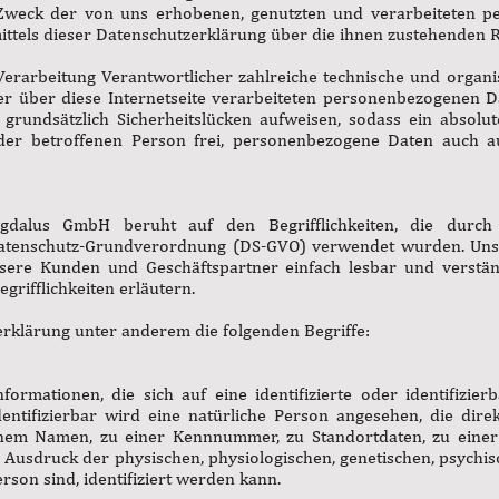
 Zweck der von uns erhobenen, genutzten und verarbeiteten 
ttels dieser Datenschutzerklärung über die ihnen zustehenden R
Verarbeitung Verantwortlicher zahlreiche technische und orga
er über diese Internetseite verarbeiteten personenbezogenen 
grundsätzlich Sicherheitslücken aufweisen, sodass ein absolu
er betroffenen Person frei, personenbezogene Daten auch au
gdalus GmbH beruht auf den Begrifflichkeiten, die durch 
atenschutz-Grundverordnung (DS-GVO) verwendet wurden. Unse
unsere Kunden und Geschäftspartner einfach lesbar und verstän
rifflichkeiten erläutern.
rklärung unter anderem die folgenden Begriffe:
ormationen, die sich auf eine identifizierte oder identifizie
dentifizierbar wird eine natürliche Person angesehen, die direk
nem Namen, zu einer Kennnummer, zu Standortdaten, zu einer
sdruck der physischen, physiologischen, genetischen, psychisch
erson sind, identifiziert werden kann.