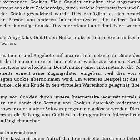
r verwenden Cookies. Viele Cookies enthalten eine sogenannt
besteht aus einer Zeichenfolge, durch welche Internetseiten und
as Cookie gespeichert wurde. Dies ermöglicht es den besuch
nen Person von anderen Internetbrowsern, die andere Cooki
die eindeutige Cookie-ID wiedererkannt und identifiziert werde
ie Amygdalus GmbH den Nutzern dieser Internetseite nutzerfreu
h wären.
ormationen und Angebote auf unserer Internetseite im Sinne de
t, die Benutzer unserer Internetseite wiederzuerkennen. Zwec
etseite zu erleichtern. Der Benutzer einer Internetseite, die 
etseite erneut seine Zugangsdaten eingeben, weil dies von
gten Cookie übernommen wird. Ein weiteres Beispiel ist das
rtikel, die ein Kunde in den virtuellen Warenkorb gelegt hat, übe
ung von Cookies durch unsere Internetseite jederzeit mittels 
ern und damit der Setzung von Cookies dauerhaft widersprec
tbrowser oder andere Softwareprogramme gelöscht werden. Dies i
 Person die Setzung von Cookies in dem genutzten Internetbrow
umfänglich nutzbar.
nd Informationen
 erfasst mit jedem Aufruf der Internetseite durch eine betro