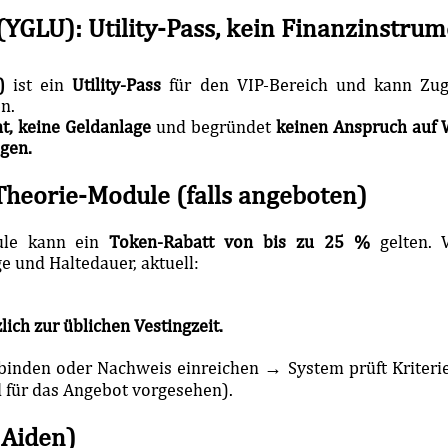
YGLU): Utility-Pass, kein Finanzinstru
U)
ist ein
Utility-Pass
für den VIP-Bereich und kann Zugä
n.
t, keine Geldanlage
und begründet
keinen Anspruch auf 
agen.
Theorie-Module (falls angeboten)
ule kann ein
Token-Rabatt von bis zu 25 %
gelten. V
 und Haltedauer, aktuell:
ich zur üblichen Vestingzeit.
binden oder Nachweis einreichen → System prüft Kriter
d für das Angebot vorgesehen).
 Aiden)