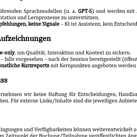
führenden Sprachmodellen (u. a.
GPT-5
) und werden mit
ntation und Lernprozesse zu unterstützen.
fehlungen, keine Signale
– KI ist Assistenz, kein Entschei
 Aufzeichnungen
ve-only
, um Qualität, Interaktion und Kontext zu sichern.
falls vorgesehen – nach der Session bereitgestellt (öffent
natliche Kurzreports
mit Kernpunkten angeboten werden (
uss
bernehmen wir keine Haftung für Entscheidungen, Handlu
hen. Für externe Links/Inhalte sind die jeweiligen Anbiete
dingungen und Verfügbarkeiten können weiterentwickelt 
um Zeitpunkt der Buchung/Teilnahme veröffentlichten An