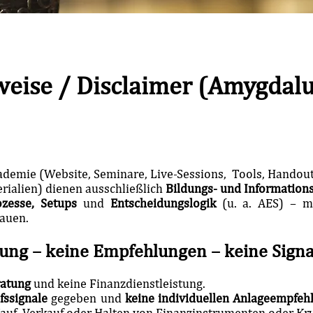
weise / Disclaimer (Amygdal
ademie (Website, Seminare, Live-Sessions, Tools, Handouts
rialien) dienen ausschließlich
Bildungs- und Information
ozesse, Setups
und
Entscheidungslogik
(u. a. AES) – m
auen.
ung – keine Empfehlungen – keine Signa
ratung
und keine Finanzdienstleistung.
fssignale
gegeben und
keine individuellen Anlageempfeh
auf, Verkauf oder Halten von Finanzinstrumenten oder Kr