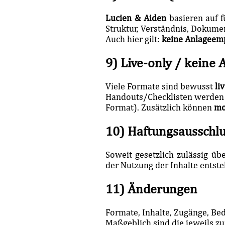
Lucien & Aiden
basieren auf 
Struktur, Verständnis, Dokume
Auch hier gilt:
keine Anlageemp
9) Live-only / keine
Viele Formate sind bewusst
li
Handouts/Checklisten werden – 
Format). Zusätzlich können
mo
10) Haftungsausschl
Soweit gesetzlich zulässig ü
der Nutzung der Inhalte entste
11) Änderungen
Formate, Inhalte, Zugänge, Be
Maßgeblich sind die jeweils z