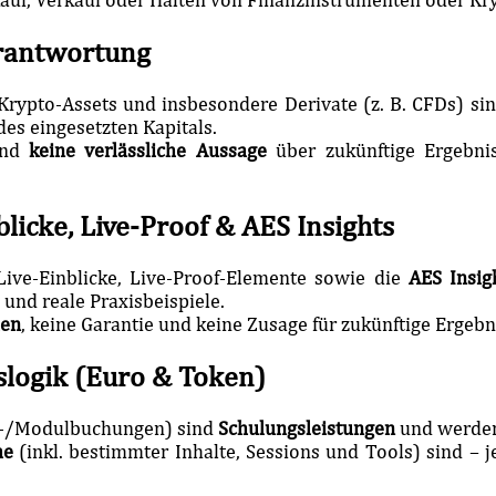
erantwortung
 Krypto-Assets und insbesondere Derivate (z. B. CFDs) si
des eingesetzten Kapitals.
ind
keine verlässliche Aussage
über zukünftige Ergebnis
blicke, Live-Proof & AES Insights
Live-Einblicke, Live-Proof-Elemente sowie die
AES Insig
und reale Praxisbeispiele.
hen
, keine Garantie und keine Zusage für zukünftige Ergebn
slogik (Euro & Token)
r-/Modulbuchungen) sind
Schulungsleistungen
und werde
he
(inkl. bestimmter Inhalte, Sessions und Tools) sind –