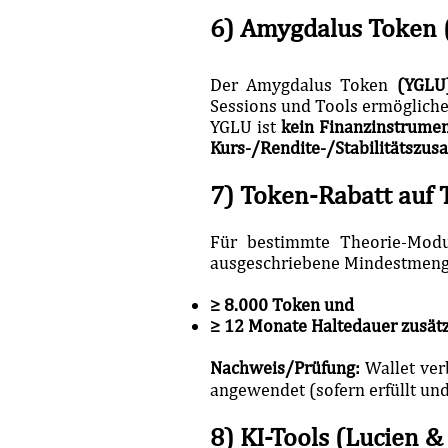
6) Amygdalus Token (
Der Amygdalus Token
(YGL
Sessions und Tools ermögliche
YGLU ist
kein Finanzinstrumen
Kurs-/Rendite-/Stabilitätszus
7) Token-Rabatt auf 
Für bestimmte Theorie-Mod
ausgeschriebene Mindestmenge
≥ 8.000 Token und
≥ 12 Monate Haltedauer zusätzl
Nachweis/Prüfung:
Wallet ver
angewendet (sofern erfüllt un
8) KI-Tools (Lucien &