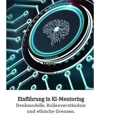
KI-Mentoren
Modul 1
Einführung in KI-Mentoring
Denkmodelle, Rollenverständnis
und ethische Grenzen.
Seminardauer:
2,0 Stunden
Zugang:
Amygdalus Token (YGLU)