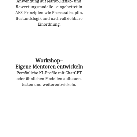
Anwendung auf Markt-,Risiko- und
Bewertungsmodelle –eingebettet in
AES-Prinzipien wie Prozessdisziplin,
Bestandslogik und nachvollziehbare
Einordnung.
Seminardauer:
3,5 Stunden
Zugang:
Amygdalus Token (YGLU)
Workshop–
Eigene Mentoren entwickeln
Persönliche KI-Profile mit ChatGPT
oder ähnlichen Modellen aufbauen,
testen und weiterentwickeln.
Seminardauer:
3,0 Stunden
Zugang:
Amygdalus Token (YGLU)