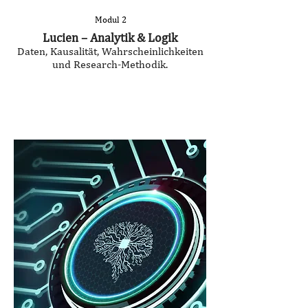
Modul 2
Lucien – Analytik & Logik
Daten, Kausalität, Wahrscheinlichkeiten
und Research-Methodik.
Seminardauer:
3,0 Stunden
Zugang:
Amygdalus Token (YGLU)
.