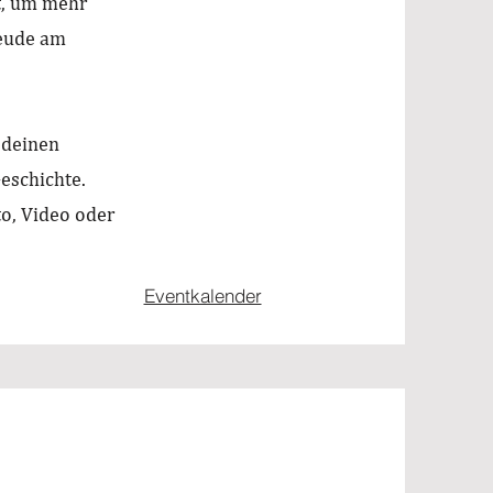
rt, um mehr
reude am
t deinen
eschichte.
o, Video oder
Eventkalender