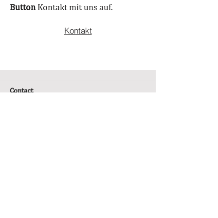
Button
Kontakt mit uns auf.
Kontakt
Contact
Amygdalus GmbH
Ritterstrasse 16
D-97318 Kitzingen
+49 (0) 9321 9298 100
E-Mail:
info@amygdalus.com
About Amygdalus
Chronicle
Philosophy